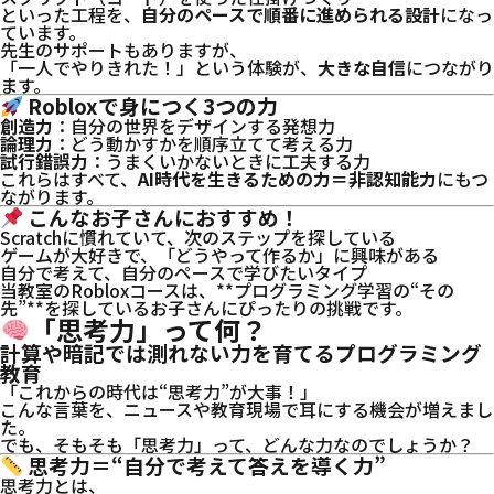
といった工程を、
自分のペースで順番に進められる設計
になっ
ています。
先生のサポートもありますが、
「一人でやりきれた！」という体験が、
大きな自信
につながり
ます。
Robloxで身につく3つの力
創造力
：自分の世界をデザインする発想力
論理力
：どう動かすかを順序立てて考える力
試行錯誤力
：うまくいかないときに工夫する力
これらはすべて、
AI時代を生きるための力＝非認知能力
にもつ
ながります。
こんなお子さんにおすすめ！
Scratchに慣れていて、次のステップを探している
ゲームが大好きで、「どうやって作るか」に興味がある
自分で考えて、自分のペースで学びたいタイプ
当教室のRobloxコースは、**プログラミング学習の“その
先”**を探しているお子さんにぴったりの挑戦です。
「思考力」って何？
計算や暗記では測れない力を育てるプログラミング
教育
「これからの時代は“思考力”が大事！」
こんな言葉を、ニュースや教育現場で耳にする機会が増えまし
た。
でも、そもそも「思考力」って、どんな力なのでしょうか？
思考力＝“自分で考えて答えを導く力”
思考力とは、