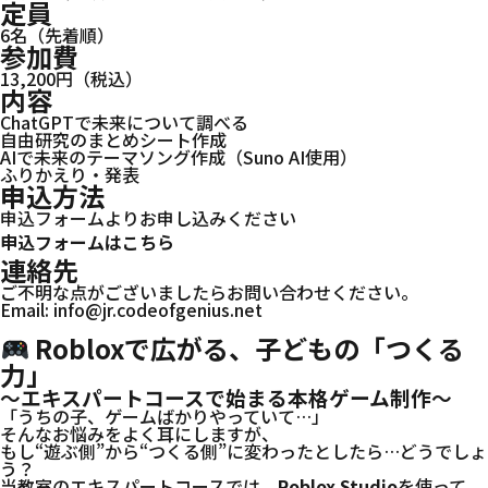
定員
6名（先着順）
参加費
13,200円（税込）
内容
ChatGPTで未来について調べる
自由研究のまとめシート作成
AIで未来のテーマソング作成（Suno AI使用）
ふりかえり・発表
申込方法
申込フォームよりお申し込みください
申込フォームはこちら
連絡先
ご不明な点がございましたらお問い合わせください。
Email: info@jr.codeofgenius.net
Robloxで広がる、子どもの「つくる
力」
〜エキスパートコースで始まる本格ゲーム制作〜
「うちの子、ゲームばかりやっていて…」
そんなお悩みをよく耳にしますが、
もし“遊ぶ側”から“つくる側”に変わったとしたら…どうでしょ
う？
当教室のエキスパートコースでは、
Roblox Studio
を使って、