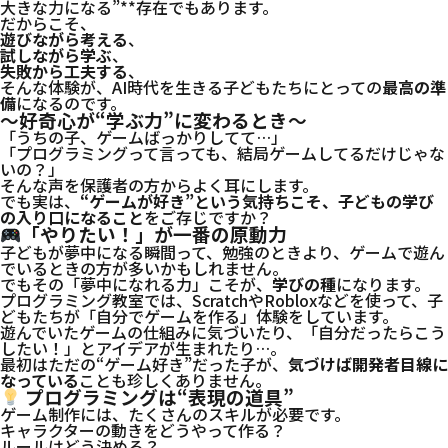
大きな力になる”**存在でもあります。
だからこそ、
遊びながら考える
、
試しながら学ぶ
、
失敗から工夫する
、
そんな体験が、AI時代を生きる子どもたちにとっての
最高の準
備
になるのです。
〜好奇心が“学ぶ力”に変わるとき〜
「うちの子、ゲームばっかりしてて…」
「プログラミングって言っても、結局ゲームしてるだけじゃな
いの？」
そんな声を保護者の方からよく耳にします。
でも実は、
“ゲームが好き”という気持ちこそ、子どもの学び
の入り口になること
をご存じですか？
「やりたい！」が一番の原動力
子どもが夢中になる瞬間って、勉強のときより、ゲームで遊ん
でいるときの方が多いかもしれません。
でもその「夢中になれる力」こそが、
学びの種
になります。
プログラミング教室では、ScratchやRobloxなどを使って、子
どもたちが「自分でゲームを作る」体験をしています。
遊んでいたゲームの仕組みに気づいたり、「自分だったらこう
したい！」とアイデアが生まれたり…。
最初はただの“ゲーム好き”だった子が、
気づけば開発者目線に
なっている
ことも珍しくありません。
プログラミングは“表現の道具”
ゲーム制作には、たくさんのスキルが必要です。
キャラクターの動きをどうやって作る？
ルールはどう決める？