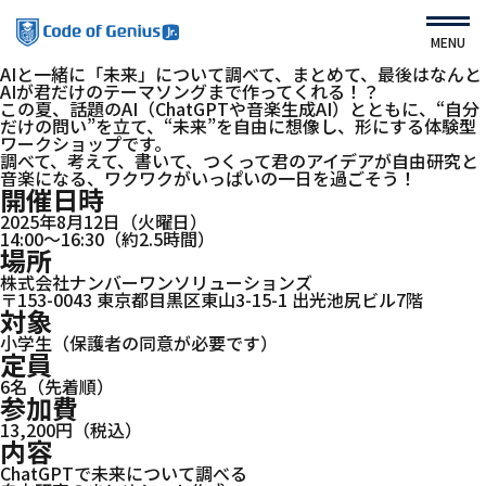
MENU
AIと一緒に「未来」について調べて、まとめて、最後はなんと
――AIが君だけのテーマソングまで作ってくれる！？
この夏、話題のAI（ChatGPTや音楽生成AI）とともに、“自分
だけの問い”を立て、“未来”を自由に想像し、形にする体験型
ワークショップです。
HOME
About Us
調べて、考えて、書いて、つくって――君のアイデアが自由研究と
音楽になる、ワクワクがいっぱいの一日を過ごそう！
運営会社
開催日時
Service
2025年8月12日（火曜日）
ニュース
14:00〜16:30（約2.5時間）
コース・カリキュラム
場所
よくある質問
体験会
株式会社ナンバーワンソリューションズ
利用規約
〒153-0043 東京都目黒区東山3-15-1 出光池尻ビル7階
教室紹介
対象
プライバシーポリシー
小学生（保護者の同意が必要です）
COG（中高生対象）
定員
サイトマップ
6名（先着順）
すてむくらぶ（園児対象）
参加費
13,200円（税込）
内容
List of Schools
ChatGPTで未来について調べる