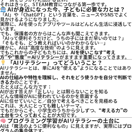
それはきっと、STEAM教育につながる第一歩です。
AIが身近になった今、子どもに必要な力とは？
「AI」や「ChatGPT」という言葉を、ニュースやSNSでよく
見かけるようになりました。
実際に、AIを使ったアプリやツールはどんどん生活に浸透して
います。
でも、保護者の方からはこんな声も聞こえてきます。
「AIって便利そうだけど、うちの子にはまだ早いのでは？」
「そもそも、どう教えればいいのかわからない…」
確かに、AIは“高度な技術”のように見えます。
でもこれからの子どもたちには、
AIを使いこなす“考え
方”や“態度”＝AIリテラシー
がますます重要になってきます。
「AIリテラシー」ってどういうこと？
AIリテラシーとは、単にAIを“使える”ようになることではあり
ません。
AIの仕組みや特性を理解し、それをどう使うかを自分で判断で
きる力
のことです。
たとえばこんな力です：
AIが出す答えが「正しい」とは限らないことを知る
どんな情報がAIに使われているのかを意識する
AIに任せていいこと／自分で考えるべきことを見極める
これは、大人にとっても難しいテーマ。
でもだからこそ、小学生のうちから少しずつ、
“考える力”の
土台をつくっておくこと
が大切です。
プログラミング学習がAIリテラシーの土台に
AIは「魔法のように便利なもの」に見えますが、実際には
プロ
グラムの集合体
です。