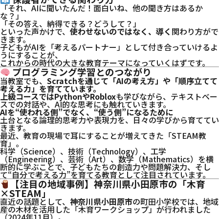
「それ、AIに聞いたんだ！面白いね、他の聞き方はあるか
な？」
「その答え、納得できる？どうして？」
といった声かけで、
使わせないのではなく、導く
関わり方がで
きます。
子どもがAIを「考えるパートナー」として付き合っていけるよ
うにすることが、
これからの時代の大きな教育テーマになっていくはずです。
プログラミング学習とのつながり
当教室でも、
Scratchを通じて「AIの考え方」や「順序立てて
考える力」を育てています。
上級コースではPythonやRoblox
も学びながら、テキストベー
スでの対話や、AI的な思考にも触れていきます。
AIを“使われる側”でなく、“使う側”になるために
土台となる論理的思考力や表現力を、日々の学びから育ててい
きます。
最近、教育の現場で耳にすることが増えてきた「STEAM教
育」。
科学（Science）、技術（Technology）、工学
（Engineering）、芸術（Art）、数学（Mathematics）を横
断的に学ぶことで、子どもたちの創造力や問題解決力、そし
て“自分で考える力”を育てる教育として注目されています。
【注目の地域事例】神奈川県小田原市の「木育
×STEAM」
直近の話題として、
神奈川県小田原市
の町田小学校では、地域
産の木材を活用した「木育ワークショップ」が行われました
（2024年11月）。