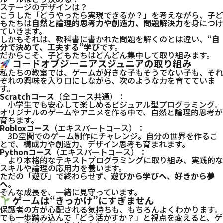
ステージのデザインは？
こうした「どうやったら実現できるか？」を考えながら、子ど
もたちは
自然と論理的思考力や創造力、問題解決力
を身につけ
ていきます。
しかもそれは、教科書に書かれた問題を解くのとは違い、
“自
分で決めて、工夫する”学び
です。
だからこそ、子どもたちはどんどん集中して取り組みます。
コードオブジーニアスジュニアの取り組み
私たちの教室では、ゲームが好きな子もそうでない子も、それ
ぞれの興味を入り口にしながら、次のような力を育てていま
す。
Scratchコース
（全コース共通）：
小学生でも安心して楽しめるビジュアル型プログラミング。
オリジナルのゲームやアニメを作る中で、自然と論理的思考が
育ちます。
Robloxコース
（エキスパートコース）：
3D空間でのゲーム制作にチャレンジ。自分の世界を作るこ
とで、構成力や創造力、デザイン思考も育まれます。
Pythonコース
（エキスパートコース）：
より本格的なテキストプログラミングに取り組み、実践的な
スキルや論理の応用力を養います。
ただの「遊び」で終わらせず、
遊びから学びへ、好きから夢
へ
。
そんな成長を、一緒に見守っています。
ゲームは“きっかけ”にすぎません
保護者の方が心配される気持ちも、もちろんよくわかります。
でも一歩踏み込んで「どう活かすか？」と視点を変えると、ゲ