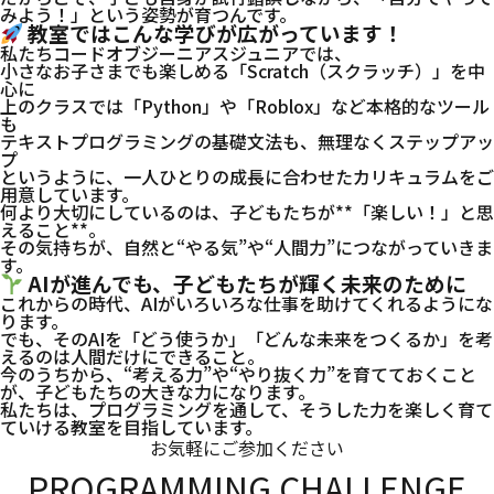
みよう！」という姿勢が育つんです。
教室ではこんな学びが広がっています！
私たちコードオブジーニアスジュニアでは、
小さなお子さまでも楽しめる「Scratch（スクラッチ）」を中
心に
上のクラスでは「Python」や「Roblox」など本格的なツール
も
テキストプログラミングの基礎文法も、無理なくステップアッ
プ
というように、一人ひとりの成長に合わせたカリキュラムをご
用意しています。
何より大切にしているのは、子どもたちが**「楽しい！」と思
えること**。
その気持ちが、自然と“やる気”や“人間力”につながっていきま
す。
AIが進んでも、子どもたちが輝く未来のために
これからの時代、AIがいろいろな仕事を助けてくれるようにな
ります。
でも、そのAIを「どう使うか」「どんな未来をつくるか」を考
えるのは人間だけにできること。
今のうちから、“考える力”や“やり抜く力”を育てておくこと
が、子どもたちの大きな力になります。
私たちは、プログラミングを通して、そうした力を楽しく育て
ていける教室を目指しています。
お気軽にご参加ください
PROGRAMMING CHALLENGE