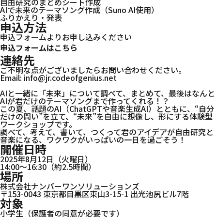
自由研究のまとめシート作成
AIで未来のテーマソング作成（Suno AI使用）
オンライン校
フランチャイズ加盟はこちら
ふりかえり・発表
申込方法
申込フォームよりお申し込みください
申込フォームはこちら
連絡先
ご不明な点がございましたらお問い合わせください。
Email: info@jr.codeofgenius.net
体験会詳細
お問い合わせ
AIと一緒に「未来」について調べて、まとめて、最後はなんと
――AIが君だけのテーマソングまで作ってくれる！？
この夏、話題のAI（ChatGPTや音楽生成AI）とともに、“自分
だけの問い”を立て、“未来”を自由に想像し、形にする体験型
ワークショップです。
調べて、考えて、書いて、つくって――君のアイデアが自由研究と
音楽になる、ワクワクがいっぱいの一日を過ごそう！
開催日時
2025年8月12日（火曜日）
14:00〜16:30（約2.5時間）
場所
株式会社ナンバーワンソリューションズ
〒153-0043 東京都目黒区東山3-15-1 出光池尻ビル7階
対象
小学生（保護者の同意が必要です）