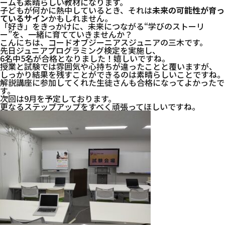
ームも素晴らしい教材になります。
子どもが何かに熱中しているとき、それは
未来の可能性が育っ
ているサイン
かもしれません。
「好き」をきっかけに、未来につながる“学びのストーリ
ー”を、一緒に育てていきませんか？
こんにちは、コードオブジーニアスジュニアの三木です。
先日ジュニアプログラミング検定を実施し、
6名中5名が合格となりました！嬉しいですね。
授業と試験では雰囲気や心持ちが違ったことと覆いますが、
しっかり結果を残すことができるのは素晴らしいことですね。
解説講座に参加してくれた生徒さんも合格になってよかったで
す。
次回は9月を予定しております。
更なるステップアップをすべく頑張ってほしいですね。