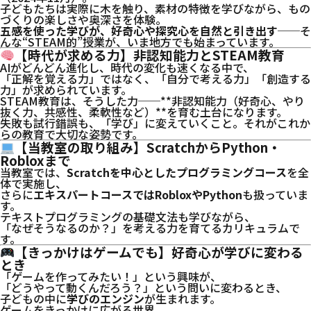
子どもたちは実際に木を触り、素材の特徴を学びながら、もの
づくりの楽しさや奥深さを体験。
五感を使った学びが、好奇心や探究心を自然と引き出す
──そ
んな“STEAM的”授業が、いま地方でも始まっています。
【時代が求める力】非認知能力とSTEAM教育
AIがどんどん進化し、時代の変化も速くなる中で、
「正解を覚える力」ではなく、「自分で考える力」「創造する
力」が求められています。
STEAM教育は、そうした力──**非認知能力（好奇心、やり
抜く力、共感性、柔軟性など）**を育む土台になります。
失敗も試行錯誤も、「学び」に変えていくこと。それがこれか
らの教育で大切な姿勢です。
【当教室の取り組み】ScratchからPython・
Robloxまで
当教室では、
Scratchを中心としたプログラミングコース
を全
体で実施し、
さらに
エキスパートコースではRobloxやPython
も扱っていま
す。
テキストプログラミングの基礎文法も学びながら、
「なぜそうなるのか？」を考える力を育てるカリキュラムで
す。
【きっかけはゲームでも】好奇心が学びに変わる
とき
「ゲームを作ってみたい！」という興味が、
「どうやって動くんだろう？」という問いに変わるとき、
子どもの中に
学びのエンジン
が生まれます。
ゲームをきっかけに広がる世界。