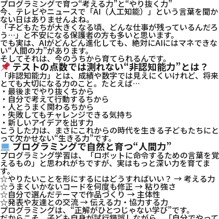
プログラミングで育つ“考える力”と“やり抜く力”
今、テレビやニュースで「AI（人工知能）」という言葉を聞か
ない日はありませんよね。
「子どもたちが大きくなる頃、どんな仕事が残っているんだろ
う…」と不安になる保護者の方も多いと思います。
でも実は、AIがどんどん進化しても、絶対にAIにはマネできな
い“人間の力”があります。
そしてそれは、今のうちから育てられるんです。
テストの点数では測れない“非認知能力”とは？
「非認知能力」とは、成績や数字では見えにくいけれど、将来
とても大切になる力のこと。たとえば…
・最後までやり抜くちから
・自分で考えて行動するちから
・人とうまく関わるちから
・失敗してもチャレンジできる気持ち
・新しいアイデアを出す力
こうした力は、まさにこれからの時代を生きる子どもたちにと
って欠かせない“生きる力”です。
プログラミングで自然と育つ“人間力”
プログラミング学習は、「ロボットに命令するための言葉を覚
えるもの」と思われがちですが、実はもっと深い力を育てま
す。
☆やりたいことを形にするにはどうすればいい？ → 考える力
☆うまくいかないコードを何度も修正 → 粘り強さ
☆自分で選んだテーマで作品づくり → 主体性
☆発表や友達との交流 → 伝える力・協力する力
プログラミングは、“正解がひとつじゃない学び”です。
だからこそ、子ども自身が試行錯誤しながら、「自分でやって