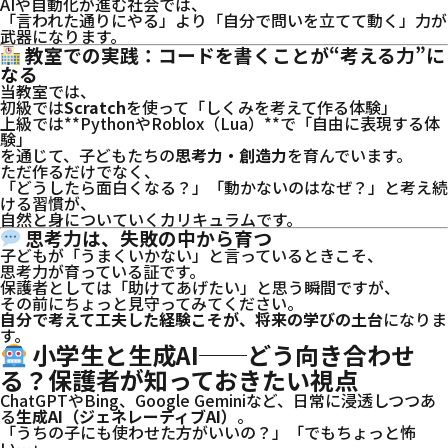
AIや自動化が進む社会では、
「言われた通りにやる」より「自分で問いを立てて動く」力が
武器になります。
教室での実践：コードを書くことが“考える力”に
なる
当教室では、
初級では
Scratch
を使って「しくみを考えて作る体験」
上級では**PythonやRoblox（Lua）**で「自由に表現する体
験」
を通じて、子どもたちの
思考力・創造力
を育んでいます。
ただ作るだけでなく、
「どうしたら面白くなる？」「動かないのはなぜ？」と考え続
ける習慣が、
自然と身についていくカリキュラムです。
思考力は、失敗の中から育つ
子どもが「うまくいかない」と言っているときこそ、
思考力が育っている証です。
保護者としては「助けてあげたい」と思う瞬間ですが、
その前にちょっと見守ってみてください。
自分で考えて工夫した経験こそが、将来の学びの土台
になりま
す。
小学生と生成AI──どう向き合わせ
る？保護者が知っておきたい視点
ChatGPTやBing、Google Geminiなど、日常に浸透しつつあ
る
生成AI（ジェネレーティブAI）
。
「うちの子にも使わせた方がいいの？」「でもちょっと怖
い…」