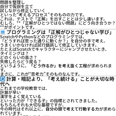
問題を整理し
自分で仮説を立て
試しながら修正していく
といった“考えるプロセス”そのものの力です。
これは、テストで「正解」を出すこととは少し違います。
むしろ、**「正解がひとつではない問題」にどう向き合うか？
**がポイントです。
プログラミングは「正解がひとつじゃない学び」
ScratchやPythonなどのプログラミングでは、
「どうすれば思った通りに動くか？」を自分の手で考え、
うまくいかなければ試行錯誤して修正していきます。
たとえばScratchでキャラクターにジャンプさせたいとき、
タイミングは？
どのくらいの高さ？
失敗したらどう戻る？
というように、
「どう作るか」を考え抜く工程
が求められま
す。
まさに、これが“思考力”そのものなんです。
計算・暗記より、「考え続ける」ことが大切な時
代へ
これまでの学校教育では、
計算が早い
漢字をよく覚えている
といった力が「できる子」の指標とされてきました。
もちろんそれも大切な基礎ですが、
今の時代はそれ以上に、
自分の頭で考えて行動する力
が求めら
れています。