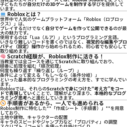
子どもたちが
自分だけの3Dゲームを制作する
学びを提供して
います。
Robloxとは？
世界中で人気のゲームプラットフォーム「Roblox（ロブロッ
クス）」は、
プレイするだけでなく
自分でゲームを作って公開できる
のが最
大の魅力です。
使用するのは「Lua（ルア）」というプログラミング言語。
いきなり難しいコードを書くのではなく、
視覚的な編集やプロ
パティ（設定）操作
から始められるため、初心者でも安心して
取り組めます。
Scratch経験が、Roblox制作に活きる！
当教室では全コースを通じて
Scratch
に取り組んでおり、
順番に処理を組む「順次処理」
何度も繰り返す「繰り返し（ループ）」
条件によって変える「もし〜なら（条件分岐）」
といった基本的なプログラミングの考え方を、すでに学んでい
ます。
Robloxでは、それらの
Scratchで身につけた“考え方”をコー
ドで表現していく
ことで、理解がより深まり、
本格的なプログ
ラミング思考
へと進化していきます。
手順書があるから、一人でも進められる
Roblox制作に特化した**「作成シート（手順書）」**を用意
しており、
土地や建物、キャラクターの配置
キャラのスピードやジャンプ力など「プロパティ」の調整
スクリプト（コード）を使った仕掛けづくり