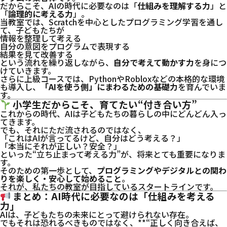
だからこそ、AIの時代に必要なのは「
仕組みを理解する力
」と
「
論理的に考える力
」。
当教室では、Scratchを中心としたプログラミング学習を通し
て、子どもたちが
情報を整理して考える
自分の意図をプログラムで表現する
結果を見て改善する
という流れを繰り返しながら、
自分で考えて動かす力
を身につ
けていきます。
さらに上級コースでは、PythonやRobloxなどの本格的な環境
も導入し、
「AIを使う側」にまわるための基礎力
を育んでいま
す。
小学生だからこそ、育てたい“付き合い方”
これからの時代、AIは子どもたちの暮らしの中にどんどん入っ
てきます。
でも、それにただ流されるのではなく、
「これはAIが言ってるけど、自分はどう考える？」
「本当にそれが正しい？安全？」
といった“立ち止まって考える力”が、将来とても重要になりま
す。
そのための第一歩として、
プログラミングやデジタルとの関わ
りを楽しく・安心して始めること
。
それが、私たちの教室が目指しているスタートラインです。
まとめ：AI時代に必要なのは「仕組みを考える
力」
AIは、子どもたちの未来にとって避けられない存在。
でもそれは恐れるべきものではなく、**“正しく向き合えば、