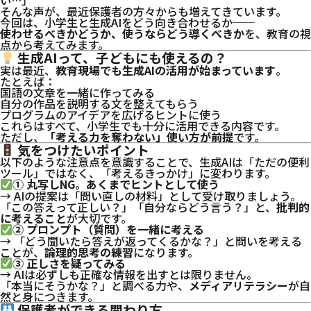
そんな声が、最近保護者の方々からも増えてきています。
今回は、小学生と生成AIをどう向き合わせるか──
使わせるべきかどうか、使うならどう導くべきか
を、教育の視
点から考えてみます。
生成AIって、子どもにも使えるの？
実は最近、
教育現場でも生成AIの活用が始まっています
。
たとえば：
国語の文章を一緒に作ってみる
自分の作品を説明する文を整えてもらう
プログラムのアイデアを広げるヒントに使う
これらはすべて、小学生でも十分に活用できる内容です。
ただし、
「考える力を奪わない」使い方が前提
です。
気をつけたいポイント
以下のような注意点を意識することで、生成AIは「ただの便利
ツール」ではなく、「考えるきっかけ」に変わります。
① 丸写しNG。あくまでヒントとして使う
→ AIの提案は「問い直しの材料」として受け取りましょう。
「この答えって正しい？」「自分ならどう言う？」と、
批判的
に考えること
が大切です。
② プロンプト（質問）を一緒に考える
→ 「どう聞いたら答えが返ってくるかな？」と問いを考える
ことが、
論理的思考の練習
になります。
③ 正しさを疑ってみる
→ AIは必ずしも正確な情報を出すとは限りません。
「本当にそうかな？」と調べる力や、
メディアリテラシー
が自
然と身につきます。
保護者ができる関わり方